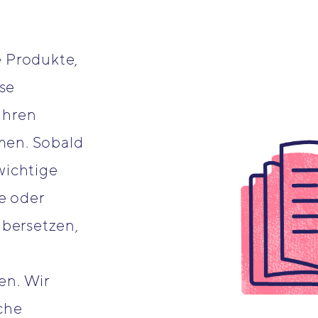
e Produkte,
se
Ihren
men. Sobald
wichtige
e oder
bersetzen,
en. Wir
che