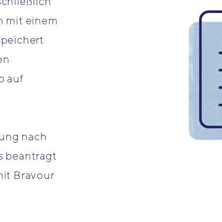
chließlich
n mit einem
peichert
en
p auf
erung nach
s beantragt
it Bravour