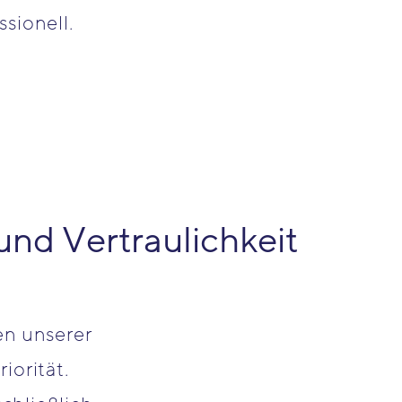
sionell.
und Vertraulichkeit
en unserer
iorität.