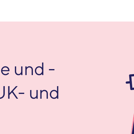
e und -
UK- und