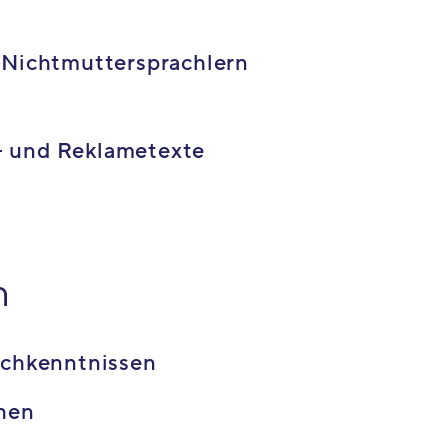
 Nichtmuttersprachlern
- und Reklametexte
n
schkenntnissen
chen